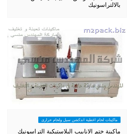
بالالتراسونيك
ماكينات لحام اغطية اندكشن سيل ولحام حرارى
ماكينة ختم الانابيب البلاستيكية التراسونيك