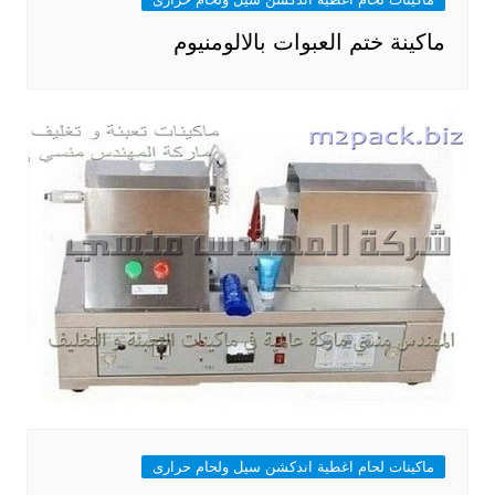
ماكينة ختم العبوات بالالومنيوم
ماكينات لحام اغطية اندكشن سيل ولحام حرارى