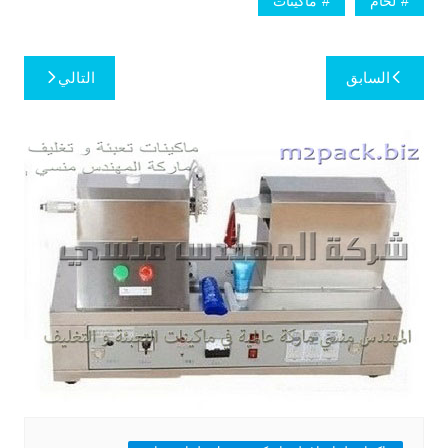
لحام
ماكينات
تصفّح
السابق
التالي
المقالات