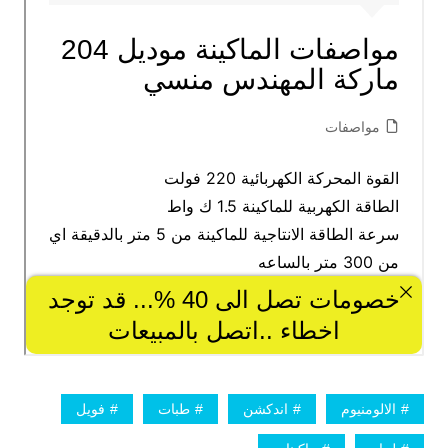
الالومنيوم
اندكشن
طبات
فويل