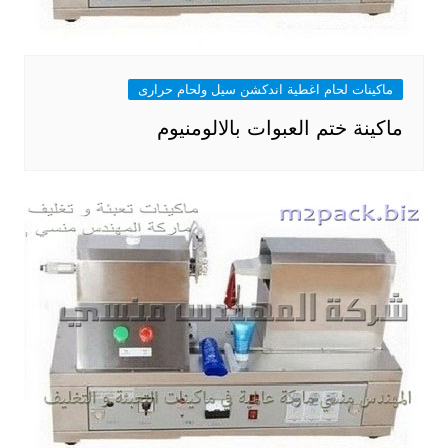
ماكينات لحام اغطية اندكشن سيل ولحام حرارى
ماكينة ختم العبوات بالالومنيوم