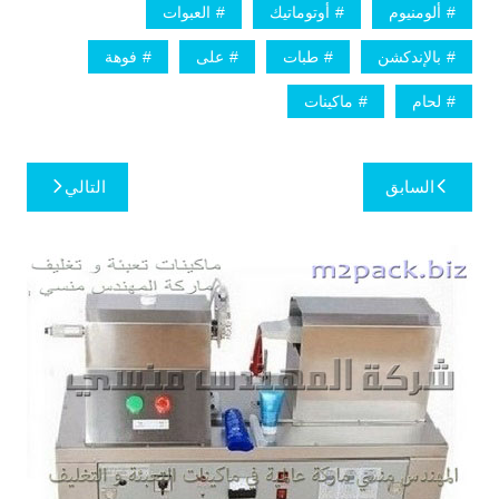
ألومنيوم
أوتوماتيك
العبوات
بالإندكشن
طبات
على
فوهة
لحام
ماكينات
تصفّح
السابق
التالي
المقالات