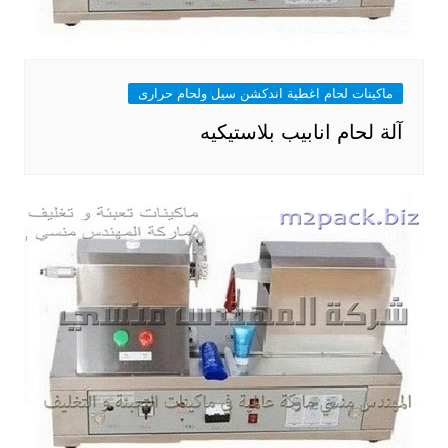
ماكينات لحام اغطية اندكشن سيل ولحام حرارى
آلة لحام انابيب بلاستيكيه