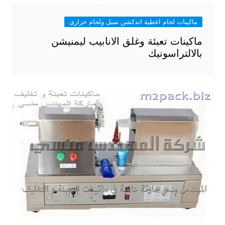
ماكينات لحام اغطية اندكشن سيل ولحام حرارى
ماكينات تعبئة وغلق الانابيب ليمنيشن
بالالتراسونيك