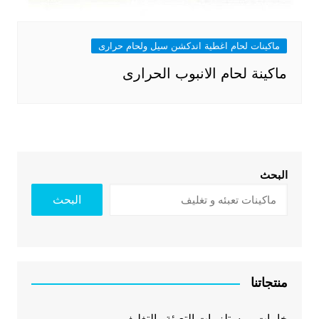
ماكينات لحام اغطية اندكشن سيل ولحام حرارى
ماكينة لحام الانبوب الحرارى
البحث
البحث
منتجاتنا
خامات ومستلزمات التعبئة والتغليف