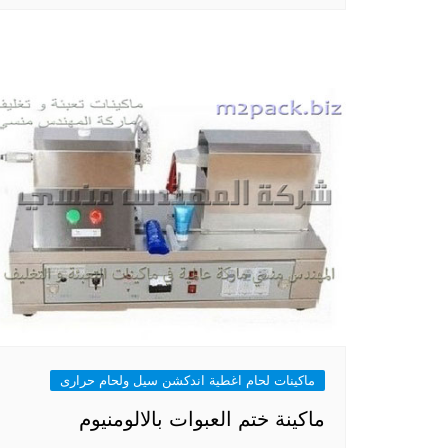
ماكينات لحام اغطية اندكشن سيل ولحام حرارى
ماكينة ختم العبوات بالالومنيوم