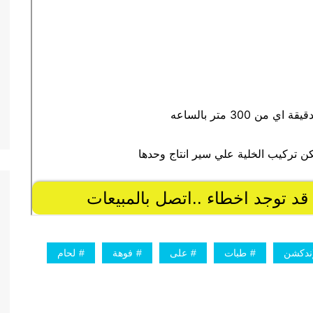
إندكشن
طبات
على
فوهة
لحام