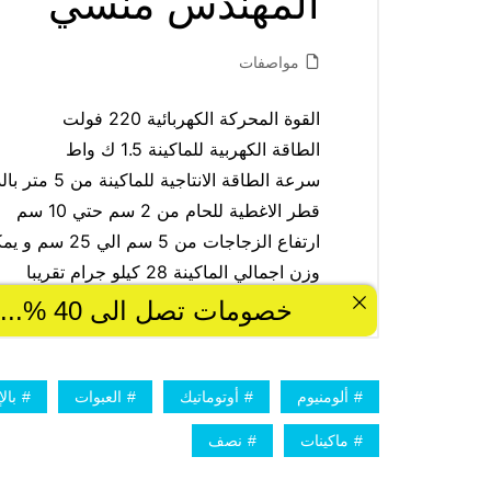
ألومنيوم
أوتوماتيك
العبوات
بال
ماكينات
نصف