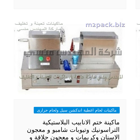
ماكينات لحام اغطية اندكشن سيل ولحام حرارى
ماكينة ختم الانابيب البلاستيكية
التراسونيك وتيوبات شامبو و معجون
الاسنان وكريمات و معجون حلاقة و