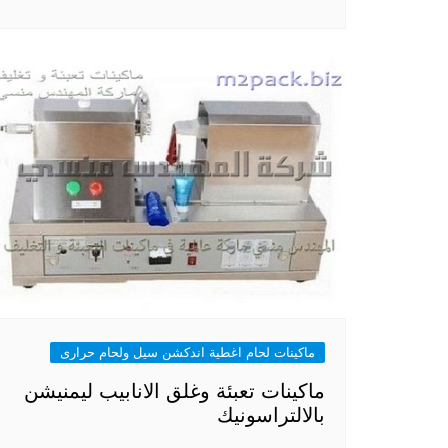
ماكينات لحام اغطية اندكشن سيل ولحام حرارى
ماكينات تعبئة وغلق الانابيب ليمنيشن
بالالتراسونيك