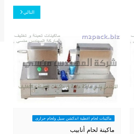
التالي
ماكينات لحام اغطية اندكشن سيل ولحام حرارى
ماكينة لحام أنابيب