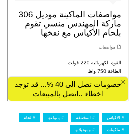
الاكياس
المختلفة
بانواعها
لحام
ماكينات
وموديلاتها