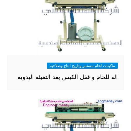
ماكينات لحام مستمر وتاريخ انتاج وصلاحية
الة للحام و قفل الكيس بعد التعبئة اليدويه