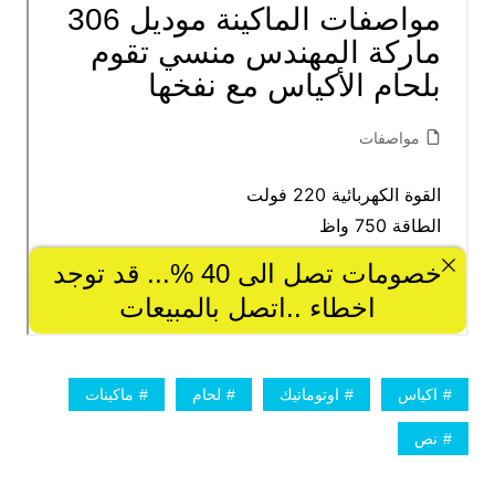
اكياس
اوتوماتيك
لحام
ماكينات
نص