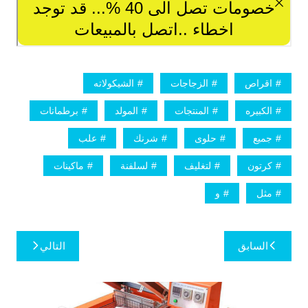
اقراص
الزجاجات
الشيكولاته
الكبيره
المنتجات
المولد
برطمانات
جميع
حلوى
شرنك
علب
كرتون
لتغليف
لسلفنة
ماكينات
مثل
و
تصفّح
السابق
التالي
المقالات