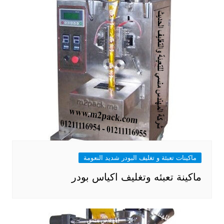
ماكينات تعبئة و تغليف البودر شديد النعومة
ماكينة تعبئه وتغليف اكياس بودر