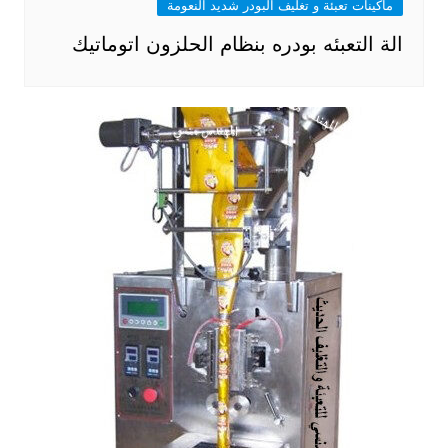
ماكينات تعبئة و تغليف البودر شديد النعومة
الة التعبئه بودره بنظام الحلزون اتوماتيك