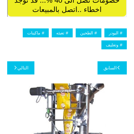
البودر
الطحين
تعبئه
ماكينات
وتغليف
تصفّح
السابق
التالي
المقالات