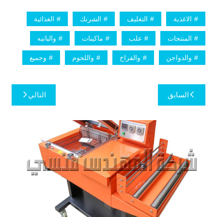
الاغذية
التغليف
الشرنك
الغذائية
المنتجات
علب
ماكينات
والبانيه
والدواجن
والفراخ
واللحوم
وجميع
تصفّح
السابق
التالي
المقالات