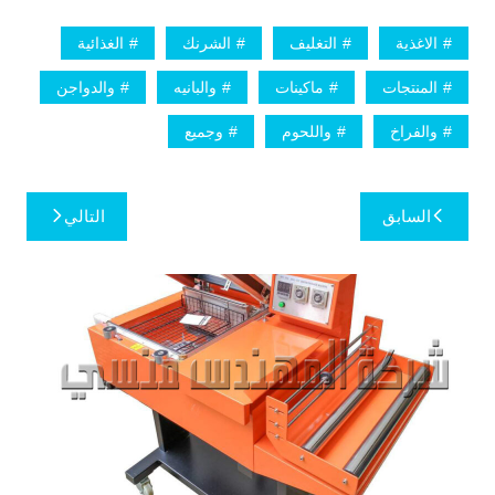
الاغذية
التغليف
الشرنك
الغذائية
المنتجات
ماكينات
والبانيه
والدواجن
والفراخ
واللحوم
وجميع
تصفّح
السابق
التالي
المقالات