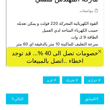
حرارى
شرنك
فرن
تصفّح
السابق
التالي
المقالات