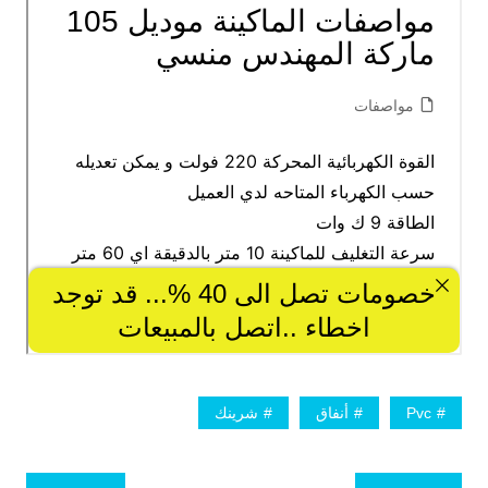
Pvc
أنفاق
شرينك