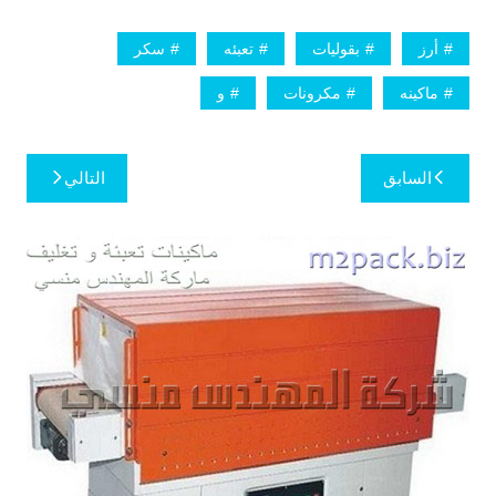
أرز
بقوليات
تعبئه
سكر
ماكينه
مكرونات
و
تصفّح
السابق
التالي
المقالات