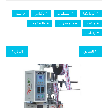
أتوماتيكيا
المنظفات
بأكياس
تعبئة
ماكينة
والمعطرات
والمعقمات
وتغليف
تصفّح
السابق
التالي
المقالات