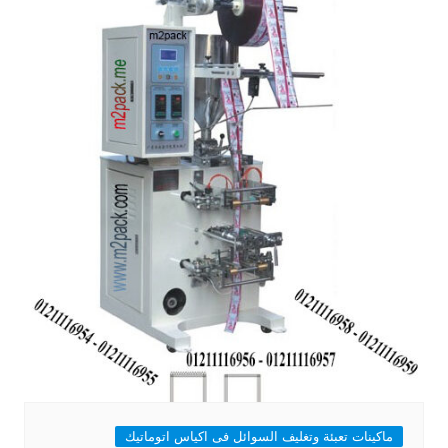
ماكينات تعبئة وتغليف السوائل فى اكياس اتوماتيك